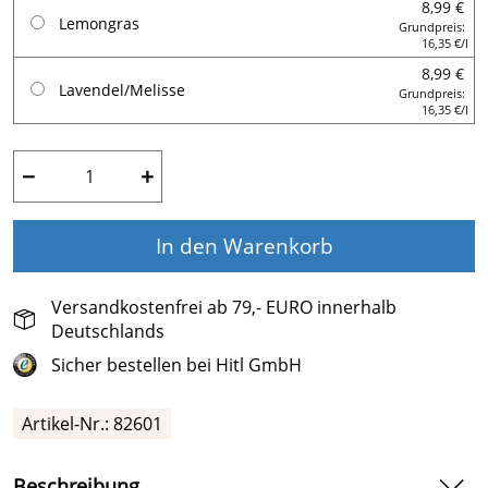
8,99 €
Lemongras
Grundpreis:
16,35 €/l
8,99 €
Lavendel/Melisse
Grundpreis:
16,35 €/l
−
+
In den Warenkorb
Versandkostenfrei ab 79,- EURO innerhalb
Deutschlands
Sicher bestellen bei Hitl GmbH
Artikel-Nr.:
82601
Beschreibung