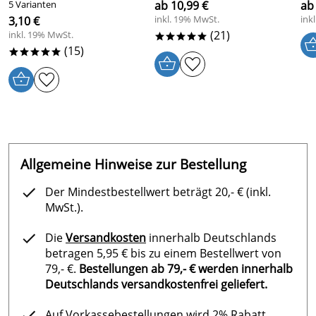
5 Varianten
ab 10,99 €
ab
inkl. 19% MwSt.
ink
3,10 €
(21)
inkl. 19% MwSt.
*****
(15)
*****
Allgemeine Hinweise zur Bestellung
Der Mindestbestellwert beträgt 20,- € (inkl.
MwSt.).
Die
Versandkosten
innerhalb Deutschlands
betragen 5,95 € bis zu einem Bestellwert von
79,- €.
Bestellungen ab 79,- € werden innerhalb
Deutschlands versandkostenfrei geliefert.
Auf Vorkassebestellungen wird 2% Rabatt