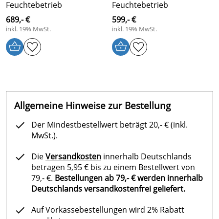
Feuchtebetrieb
Feuchtebetrieb
Saunasteuergerät:
689,- €
599,- €
Nachheizen (Trocknung der Sauna nach dem
inkl. 19% MwSt.
inkl. 19% MwSt.
Feuchtebetrieb)
Einstellbare Nachheiztemperatur
Einstellbare Lüfternachlaufzeit
Einstellbare Zeit zum Nachfüllen des Verdampfers bei
Wassermangel
Smart-Heat Funktion heizt die Sauna im
Allgemeine Hinweise zur Bestellung
Feuchtemodus schneller auf und verhindert
vorzeitige Dampfproduktion in der kalten Kabine
Der Mindestbestellwert beträgt 20,- € (inkl.
MwSt.).
Senden Sie uns Ihre Anfrage an
info@hitl.de
und wir
erstellen Ihnen gerne ein persönliches Angebot.
Die
Versandkosten
innerhalb Deutschlands
betragen 5,95 € bis zu einem Bestellwert von
79,- €.
Bestellungen ab 79,- € werden innerhalb
Deutschlands versandkostenfrei geliefert.
Auf Vorkassebestellungen wird 2% Rabatt