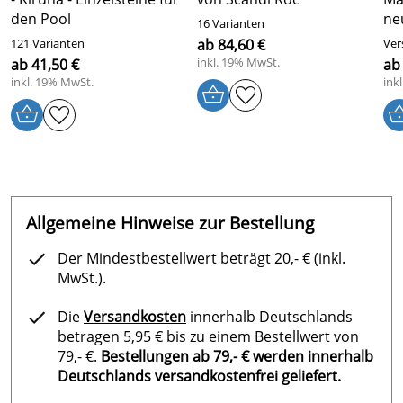
den Pool
ne
16 Varianten
121 Varianten
ab 84,60 €
Ver
inkl. 19% MwSt.
ab 41,50 €
ab
inkl. 19% MwSt.
ink
Allgemeine Hinweise zur Bestellung
Der Mindestbestellwert beträgt 20,- € (inkl.
MwSt.).
Die
Versandkosten
innerhalb Deutschlands
betragen 5,95 € bis zu einem Bestellwert von
79,- €.
Bestellungen ab 79,- € werden innerhalb
Deutschlands versandkostenfrei geliefert.