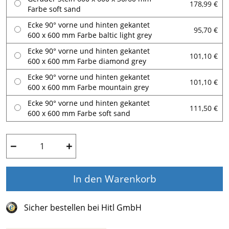
178,99 €
Farbe soft sand
Ecke 90° vorne und hinten gekantet
95,70 €
600 x 600 mm Farbe baltic light grey
Ecke 90° vorne und hinten gekantet
101,10 €
600 x 600 mm Farbe diamond grey
Ecke 90° vorne und hinten gekantet
101,10 €
600 x 600 mm Farbe mountain grey
Ecke 90° vorne und hinten gekantet
111,50 €
600 x 600 mm Farbe soft sand
−
+
In den Warenkorb
Sicher bestellen bei Hitl GmbH