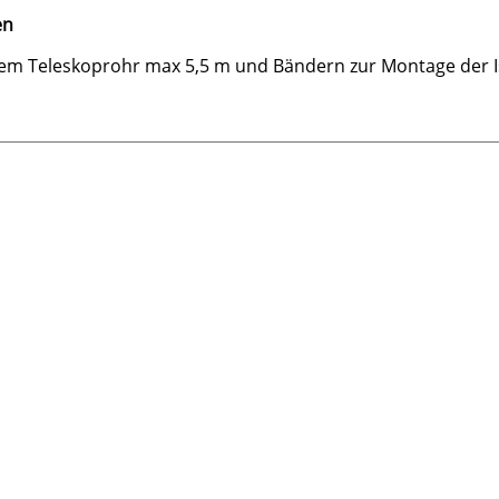
en
arem Teleskoprohr max 5,5 m und Bändern zur Montage der 
ng für die Aufrollvorrichtung Ocean als pdf.. (2.385kB)