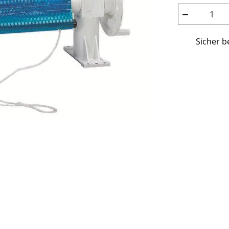
−
Sicher b