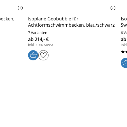
becken,
Isoplane Geobubble für
Is
Achtformschwimmbecken, blau/schwarz
Sw
7 Varianten
6 V
ab 214,- €
ab 
inkl. 19% MwSt.
ink
*