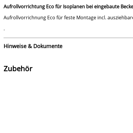
Aufrollvorrichtung Eco für Isoplanen bei eingebaute Beck
Aufrollvorrichnung Eco für feste Montage incl. ausziehb
.
Hinweise & Dokumente
Dokumente zum Download:
Zubehör
Erhalten Sie hier die Montage- und Bedienungsanleitu