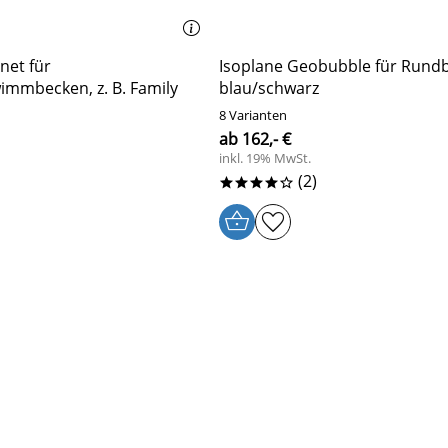
net für
Isoplane Geobubble für Rund
mmbecken, z. B. Family
blau/schwarz
8 Varianten
ab 162,- €
inkl. 19% MwSt.
(2)
****o