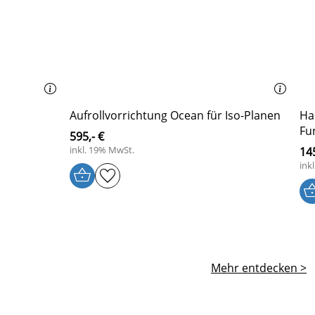
Aufrollvorrichtung Ocean für Iso-Planen
Ha
Fu
595,- €
inkl. 19% MwSt.
145
ink
Mehr entdecken >