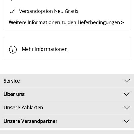
Versandoption Neu Gratis
Weitere Informationen zu den Lieferbedingungen >
Mehr Informationen
Service
Kontakt
Über uns
Newsletter
Unsere Bestseller
Unsere Zahlarten
Umtausch & Rückgabe
Marken
Lieferbedingungen
Unsere Versandpartner
Neu
Kundenlogin