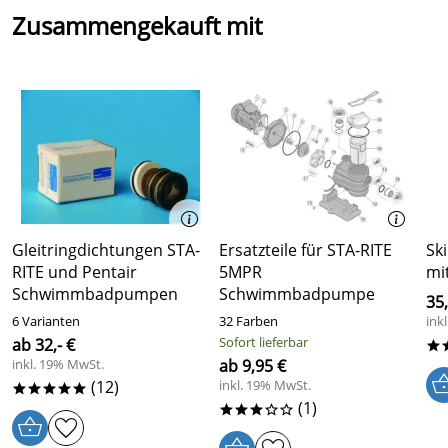
Zusammengekauft mit
Gleitringdichtungen STA-
Ersatzteile für STA-RITE
Sk
RITE und Pentair
5MPR
mi
Schwimmbadpumpen
Schwimmbadpumpe
35
6 Varianten
32 Farben
ink
Sofort lieferbar
ab 32,- €
*
inkl. 19% MwSt.
ab 9,95 €
(12)
inkl. 19% MwSt.
*****
(1)
***oo