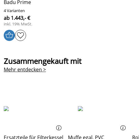
Badu Prime
4 Varianten
ab 1.443,- €
inkl. 19% MwSt.
Zusammengekauft mit
Mehr entdecken >
Ersatzteile für Filterkessel
Muffe egal, PVC
Ro