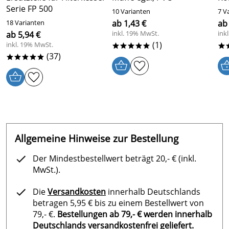
Serie FP 500
10 Varianten
7 V
18 Varianten
ab 1,43 €
ab
inkl. 19% MwSt.
ink
ab 5,94 €
(1)
inkl. 19% MwSt.
*****
*
(37)
*****
Allgemeine Hinweise zur Bestellung
Der Mindestbestellwert beträgt 20,- € (inkl.
MwSt.).
Die
Versandkosten
innerhalb Deutschlands
betragen 5,95 € bis zu einem Bestellwert von
79,- €.
Bestellungen ab 79,- € werden innerhalb
Deutschlands versandkostenfrei geliefert.